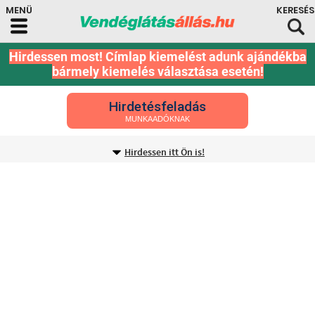
Hirdessen most! Címlap kiemelést adunk ajándékba
bármely kiemelés választása esetén!
Hirdetésfeladás
MUNKAADÓKNAK
Hirdessen itt Ön is!