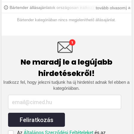
Bártender állásajánlatok országosan iratkozz fel, hogy értesülj a
tovább olvasom
legújabb állásajánlatokról.
Bártender kategóriában nincs megjeleníthető állásajánlat.
Ne maradj le a legújabb
hirdetésekről!
Iratkozz fel, hogy jelezni tudjunk ha új hirdetést adnak fel ebben a
kategóriában.
Feliratkozás
Az
Általános Szerződési Feltételeket
és az