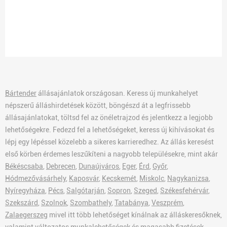
Bártender
állásajánlatok országosan. Keress új munkahelyet
népszerű álláshirdetések között, böngészd át a legfrissebb
állásajánlatokat, töltsd fel az önéletrajzod és jelentkezz a legjobb
lehetőségekre. Fedezd fel a lehetőségeket, keress új kihívásokat és
lépj egy lépéssel közelebb a sikeres karrieredhez. Az állás keresést
első körben érdemes leszűkíteni a nagyobb településekre, mint akár
Békéscsaba
,
Debrecen
,
Dunaújváros
,
Eger
,
Érd
,
Győr
,
Hódmezővásárhely
,
Kaposvár
,
Kecskemét
,
Miskolc
,
Nagykanizsa
,
Nyíregyháza
,
Pécs
,
Salgótarján
,
Sopron
,
Szeged
,
Székesfehérvár
,
Szekszárd
,
Szolnok
,
Szombathely
,
Tatabánya
,
Veszprém
,
Zalaegerszeg
mivel itt több lehetőséget kínálnak az álláskeresőknek,