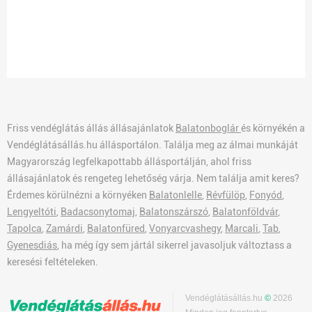
Friss vendéglátás állás állásajánlatok
Balatonboglár
és környékén a
Vendéglátásállás.hu állásportálon. Találja meg az álmai munkáját
Magyarország legfelkapottabb állásportálján, ahol friss
állásajánlatok és rengeteg lehetőség várja. Nem találja amit keres?
Érdemes körülnézni a környéken
Balatonlelle
,
Révfülöp
,
Fonyód
,
Lengyeltóti
,
Badacsonytomaj
,
Balatonszárszó
,
Balatonföldvár
,
Tapolca
,
Zamárdi
,
Balatonfüred
,
Vonyarcvashegy
,
Marcali
,
Tab
,
Gyenesdiás
, ha még így sem jártál sikerrel javasoljuk változtass a
keresési feltételeken.
Vendéglátásállás.hu
©
2026