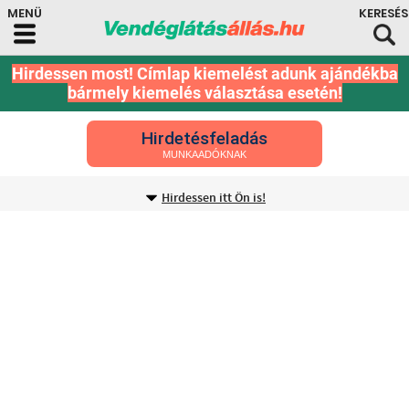
Hirdessen most! Címlap kiemelést adunk ajándékba
bármely kiemelés választása esetén!
Hirdetésfeladás
MUNKAADÓKNAK
Hirdessen itt Ön is!