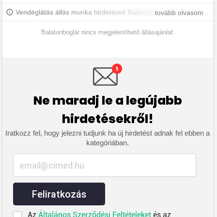
Vendéglátás állás munka hirdetések Balatonbogláron és
tovább olvasom
környékén. További balatonboglári állásokért iratkozz fel, hogy
értesülj a legújabb állásajánlatokról.
Balatonboglár nincs megjeleníthető állásajánlat.
Ne maradj le a legújabb
hirdetésekről!
Iratkozz fel, hogy jelezni tudjunk ha új hirdetést adnak fel ebben a
kategóriában.
Feliratkozás
Az
Általános Szerződési Feltételeket
és az