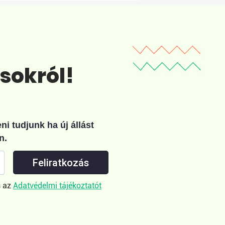
ásokról!
i tudjunk ha új állást
n.
Feliratkozás
 az
Adatvédelmi tájékoztatót