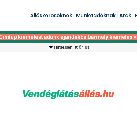
Álláskeresőknek
Munkaadóknak
Árak
Címlap kiemelést adunk ajándékba bármely kiemelés v
Hirdessen itt Ön is!