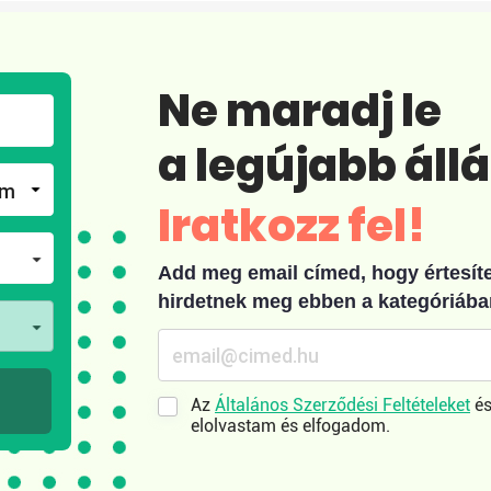
Ne maradj le
a legújabb áll
Iratkozz fel!
Add meg email címed, hogy értesíten
hirdetnek meg ebben a kategóriába
Az
Általános Szerződési Feltételeket
és
elolvastam és elfogadom.