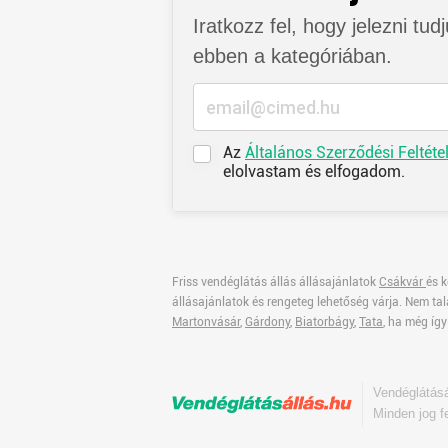
Iratkozz fel, hogy jelezni tud
ebben a kategóriában.
Az
Általános Szerződési Feltéte
elolvastam és elfogadom.
Friss vendéglátás állás állásajánlatok
Csákvár
és k
állásajánlatok és rengeteg lehetőség várja. Nem ta
Martonvásár
,
Gárdony
,
Biatorbágy
,
Tata
, ha még így
Vendéglátás
Minden jog f