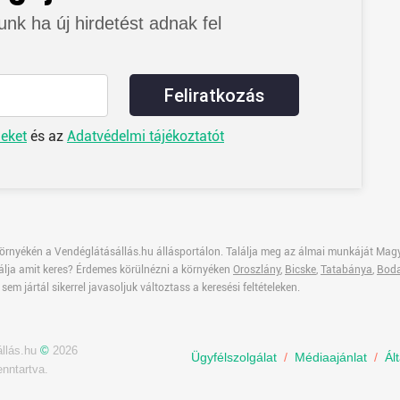
junk ha új hirdetést adnak fel
Feliratkozás
leket
és az
Adatvédelmi tájékoztatót
örnyékén a Vendéglátásállás.hu állásportálon. Találja meg az álmai munkáját Magya
lálja amit keres? Érdemes körülnézni a környéken
Oroszlány
,
Bicske
,
Tatabánya
,
Boda
 sem jártál sikerrel javasoljuk változtass a keresési feltételeken.
állás.hu
©
2026
Ügyfélszolgálat
/
Médiaajánlat
/
Ál
enntartva.