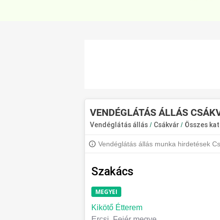
VENDÉGLÁTÁS ÁLLÁS CSÁK
Vendéglátás állás
/
Csákvár
/
Összes kat
Vendéglátás állás munka hirdetések Csá
hogy értesülj a legújabb állásajánlatokr
Szakács
MEGYEI
Kikötő Étterem
Ercsi, Fejér megye