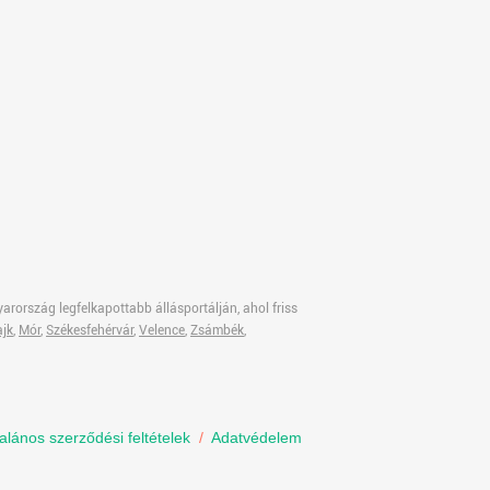
rország legfelkapottabb állásportálján, ahol friss
jk
,
Mór
,
Székesfehérvár
,
Velence
,
Zsámbék
,
talános szerződési feltételek
/
Adatvédelem