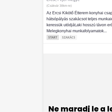
(Csákvár 38km-re)
Az Ercsi Kikötő Étterem konyhai cs
hátsópályás szakácsot teljes munka
keressük utódját,aki hosszú távon e
Melegkonyhai munkafolyamatok...
START
SZAKÁCS
Ne maradj le a 