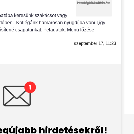
apatába keresünk szakácsot vagy
időben. Kollégánk hamarosan nyugdíjba vonul,így
rősítené csapatunkat. Feladatok: Menü főzése
szeptember 17,
11:23
legújabb hirdetésekről!