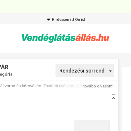
Hirdessen itt Ön is!
VÁR
egória
kváron és környékén. További csákvári állásokért iratkozz fel,
tovább olvasom
ól.