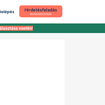
Hirdetésfeladás
Belépés
MUNKAADÓKNAK
álasztása esetén!