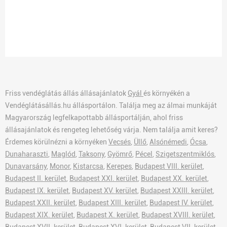
Friss vendéglátás állás állásajánlatok
Gyál
és környékén a
Vendéglátásállás.hu állásportálon. Találja meg az álmai munkáját
Magyarország legfelkapottabb állásportálján, ahol friss
állásajánlatok és rengeteg lehetőség várja. Nem találja amit keres?
Érdemes körülnézni a környéken
Vecsés
,
Üllő
,
Alsónémedi
,
Ócsa
,
Dunaharaszti
,
Maglód
,
Taksony
,
Gyömrő
,
Pécel
,
Szigetszentmiklós
,
Dunavarsány
,
Monor
,
Kistarcsa
,
Kerepes
,
Budapest VIII. kerület
,
Budapest II. kerület
,
Budapest XXI. kerület
,
Budapest XX. kerület
,
Budapest IX. kerület
,
Budapest XV. kerület
,
Budapest XXIII. kerület
,
Budapest XXII. kerület
,
Budapest XIII. kerület
,
Budapest IV. kerület
,
Budapest XIX. kerület
,
Budapest X. kerület
,
Budapest XVIII. kerület
,