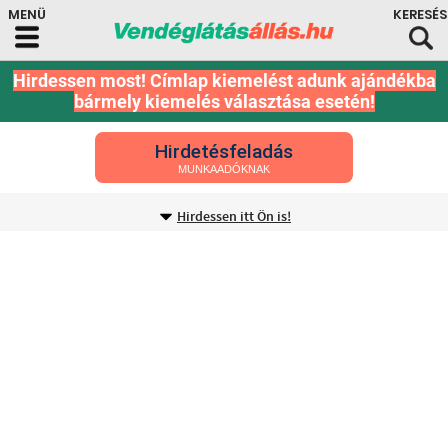
Hirdessen most! Címlap kiemelést adunk ajándékba
bármely kiemelés választása esetén!
Hirdetésfeladás
MUNKAADÓKNAK
Hirdessen itt Ön is!