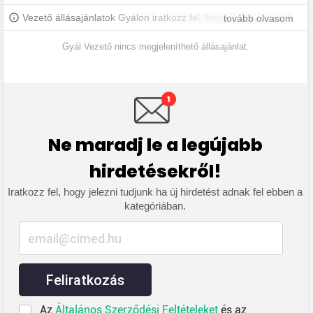
Vezető állásajánlatok Gyálon iratkozz fel, hogy értesülj a
tovább olvasom
legújabb állásajánlatokról.
Gyál Vezető nincs megjeleníthető állásajánlat.
Ne maradj le a legújabb
hirdetésekről!
Iratkozz fel, hogy jelezni tudjunk ha új hirdetést adnak fel ebben a
kategóriában.
Feliratkozás
Az
Általános Szerződési Feltételeket
és az