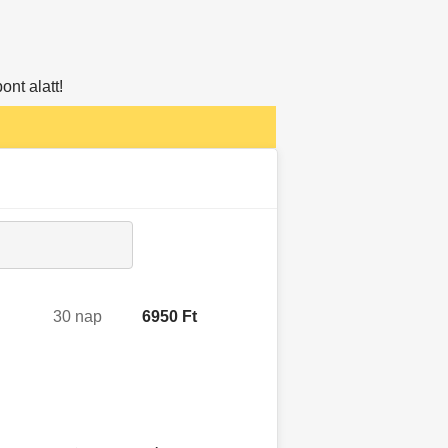
nt alatt!
30 nap
6950 Ft