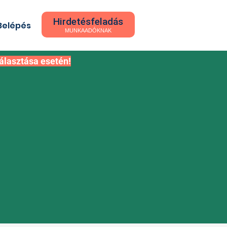
Hirdetésfeladás
Belépés
MUNKAADÓKNAK
álasztása esetén!