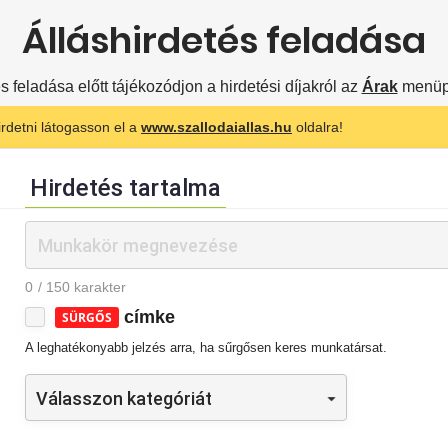
Álláshirdetés feladása
s feladása előtt tájékozódjon a hirdetési díjakról az
Árak
menüpo
rdetni látogasson el a
www.szallodaiallas.hu
oldalra!
Hirdetés tartalma
0
/ 150 karakter
címke
SÜRGŐS
A leghatékonyabb jelzés arra, ha sűrgősen keres munkatársat.
Válasszon kategóriát