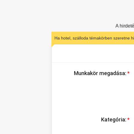
A hirdeté
Ha hotel, szálloda témakörben szeretne hi
Munkakör megadása:
*
Kategória:
*