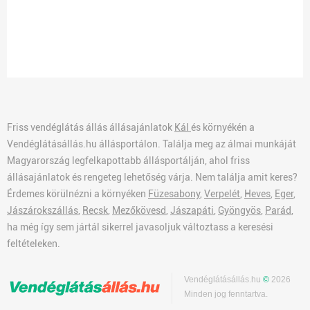
Friss vendéglátás állás állásajánlatok
Kál
és környékén a
Vendéglátásállás.hu állásportálon. Találja meg az álmai munkáját
Magyarország legfelkapottabb állásportálján, ahol friss
állásajánlatok és rengeteg lehetőség várja. Nem találja amit keres?
Érdemes körülnézni a környéken
Füzesabony
,
Verpelét
,
Heves
,
Eger
,
Jászárokszállás
,
Recsk
,
Mezőkövesd
,
Jászapáti
,
Gyöngyös
,
Parád
,
ha még így sem jártál sikerrel javasoljuk változtass a keresési
feltételeken.
Vendéglátásállás.hu
©
2026
Minden jog fenntartva.