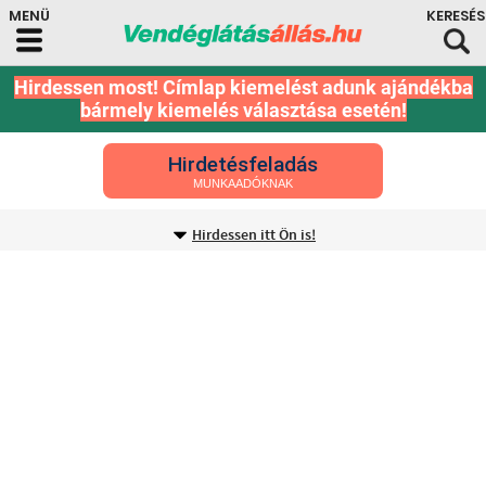
Hirdessen most! Címlap kiemelést adunk ajándékba
bármely kiemelés választása esetén!
Hirdetésfeladás
MUNKAADÓKNAK
Hirdessen itt Ön is!