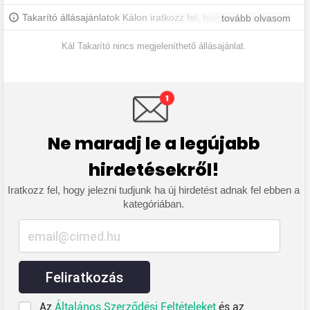
Takarító állásajánlatok Kálon iratkozz fel, hogy értesülj a
tovább olvasom
legújabb állásajánlatokról.
Kál Takarító nincs megjeleníthető állásajánlat.
Ne maradj le a legújabb
hirdetésekről!
Iratkozz fel, hogy jelezni tudjunk ha új hirdetést adnak fel ebben a
kategóriában.
Feliratkozás
Az
Általános Szerződési Feltételeket
és az