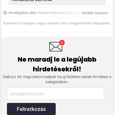
Vendéglátás állás munka hirdetések Komárom-Esztergom
tovább olvasom
Megyében és környékén. További állásokért iratkozz fel, hogy
értesülj a legújabb állásajánlatokról.
Komárom-Esztergom megye területén nincs megjeleníthető állásajánlat.
Ne maradj le a legújabb
hirdetésekről!
Iratkozz fel, hogy jelezni tudjunk ha új hirdetést adnak fel ebben a
kategóriában.
Feliratkozás