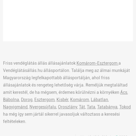
Friss vendéglátás állás állásajánlatok
Komárom-Esztergom
a
Vendéglátásállás.hu állásportálon. Találja meg az álmai munkáját
Magyarország legfelkapottabb állásportálján, ahol friss
állásajánlatok és rengeteg lehetőség várja. Reméljük megtaláltad
amit kerestél, de ha mégsem, érdemes körülnézni a környéken
Ács
,
Bábolna
,
Dorog
,
Esztergom
,
Kisbér
,
Komárom
,
Lábatlan
,
Nagyigmánd
,
Nyergesújfalu
,
Oroszlány
,
Tát
,
Tata
,
Tatabánya
,
Tokod
ha még így sem jártál sikerrel javasoljuk változtass a keresési
feltételeken.