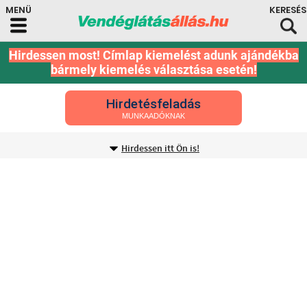
Hirdessen most! Címlap kiemelést adunk ajándékba
bármely kiemelés választása esetén!
Hirdetésfeladás
MUNKAADÓKNAK
Hirdessen itt Ön is!