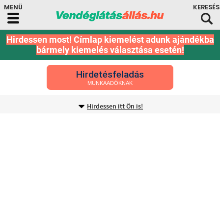
Hirdessen most! Címlap kiemelést adunk ajándékba
bármely kiemelés választása esetén!
Hirdetésfeladás
MUNKAADÓKNAK
Hirdessen itt Ön is!