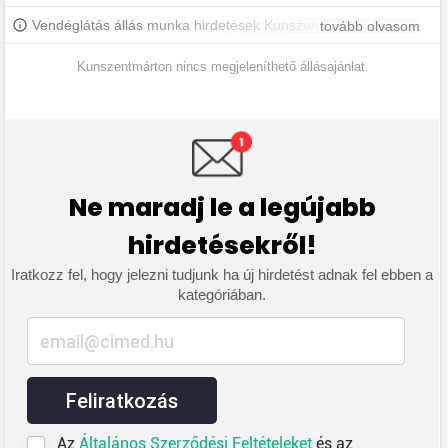
Vendéglátás állás munka hirdetések Kunszentmártonon és
tovább olvasom
környékén. További kunszentmártoni állásokért iratkozz fel,
hogy értesülj a legújabb állásajánlatokról.
Kunszentmárton nincs megjeleníthető állásajánlat.
Ne maradj le a legújabb
hirdetésekről!
Iratkozz fel, hogy jelezni tudjunk ha új hirdetést adnak fel ebben a
kategóriában.
Feliratkozás
Az
Általános Szerződési Feltételeket
és az