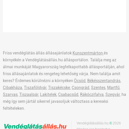
Friss vendéglátás állás állásajánlatok
Kunszentmárton
és
környékén a Vendéglátásállás.hu állásportálon. Találja meg az
álmai munkáját Magyarország legfelkapottabb állásportálján, ahol
friss állásajánlatok és rengeteg lehetőség várja. Nem találja amit
keres? Érdemes körülnézni a környéken
Öcsöd
,
Békésszentandrás
,
Cibakháza
,
Tiszaföldvár
,
Tiszakécske
,
Csongrád
,
Szentes
,
Martfű
,
Szarvas
,
Tiszaalpár
,
Lakitelek
,
Csabacsűd
,
Rákóczifalva
,
Szegvár
, ha
még így sem jártál sikerrel javasoljuk változtass a keresési
feltételeken.
Vendéglátásállás.hu
©
2026