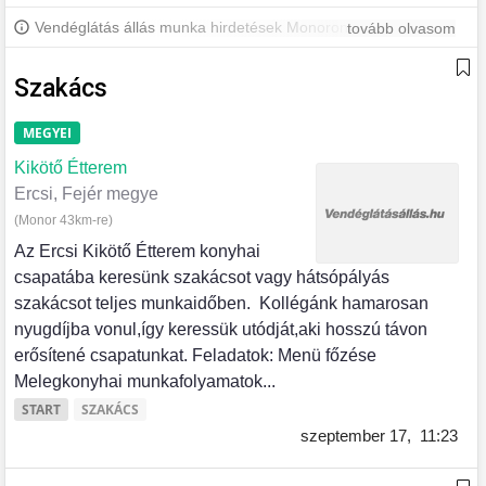
Vendéglátás állás munka hirdetések Monoron és környékén.
tovább olvasom
További monori állásokért iratkozz fel, hogy értesülj a legújabb
állásajánlatokról.
Szakács
MEGYEI
Kikötő Étterem
Ercsi, Fejér megye
(Monor 43km-re)
Az Ercsi Kikötő Étterem konyhai
csapatába keresünk szakácsot vagy hátsópályás
szakácsot teljes munkaidőben. Kollégánk hamarosan
nyugdíjba vonul,így keressük utódját,aki hosszú távon
erősítené csapatunkat. Feladatok: Menü főzése
Melegkonyhai munkafolyamatok...
START
SZAKÁCS
szeptember 17,
11:23