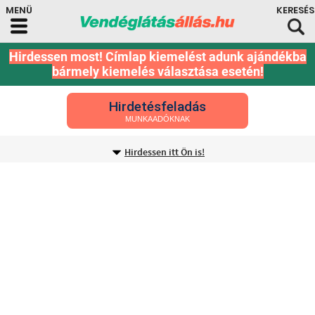
Hirdessen most! Címlap kiemelést adunk ajándékba
bármely kiemelés választása esetén!
Hirdetésfeladás
MUNKAADÓKNAK
Hirdessen itt Ön is!