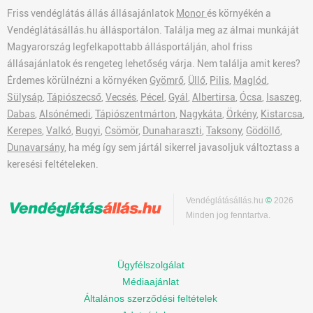
Friss vendéglátás állás állásajánlatok
Monor
és környékén a
Vendéglátásállás.hu állásportálon. Találja meg az álmai munkáját
Magyarország legfelkapottabb állásportálján, ahol friss
állásajánlatok és rengeteg lehetőség várja. Nem találja amit keres?
Érdemes körülnézni a környéken
Gyömrő
,
Üllő
,
Pilis
,
Maglód
,
Sülysáp
,
Tápiószecső
,
Vecsés
,
Pécel
,
Gyál
,
Albertirsa
,
Ócsa
,
Isaszeg
,
Dabas
,
Alsónémedi
,
Tápiószentmárton
,
Nagykáta
,
Örkény
,
Kistarcsa
,
Kerepes
,
Valkó
,
Bugyi
,
Csömör
,
Dunaharaszti
,
Taksony
,
Gödöllő
,
Dunavarsány
, ha még így sem jártál sikerrel javasoljuk változtass a
keresési feltételeken.
Vendéglátásállás.hu
©
2026
Minden jog fenntartva.
Ügyfélszolgálat
Médiaajánlat
Általános szerződési feltételek