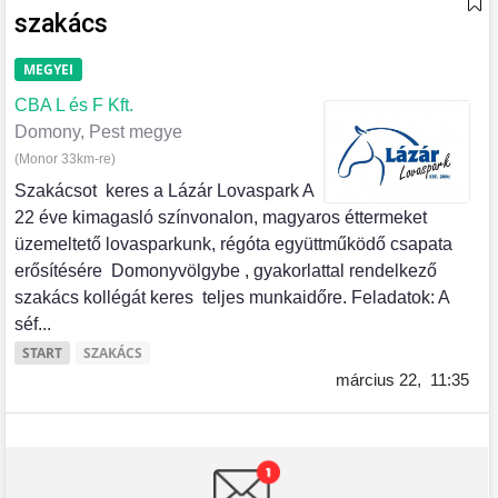
szakács
MEGYEI
CBA L és F Kft.
Domony, Pest megye
(Monor 33km-re)
Szakácsot keres a Lázár Lovaspark A
22 éve kimagasló színvonalon, magyaros éttermeket
üzemeltető lovasparkunk, régóta együttműködő csapata
erősítésére Domonyvölgybe , gyakorlattal rendelkező
szakács kollégát keres teljes munkaidőre. Feladatok: A
séf...
START
SZAKÁCS
március 22,
11:35