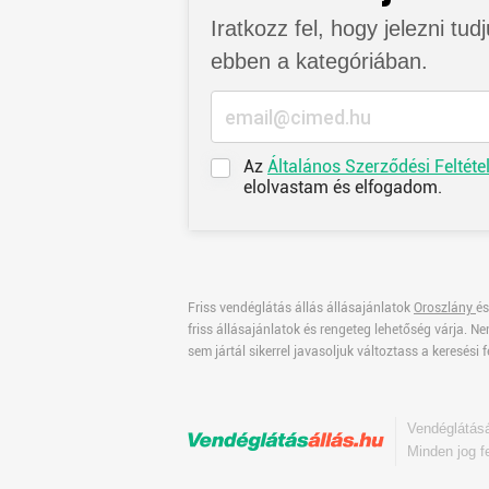
Iratkozz fel, hogy jelezni tud
ebben a kategóriában.
Az
Általános Szerződési Feltéte
elolvastam és elfogadom.
Friss vendéglátás állás állásajánlatok
Oroszlány
és
friss állásajánlatok és rengeteg lehetőség várja. 
sem jártál sikerrel javasoljuk változtass a keresési f
Vendéglátás
Minden jog f