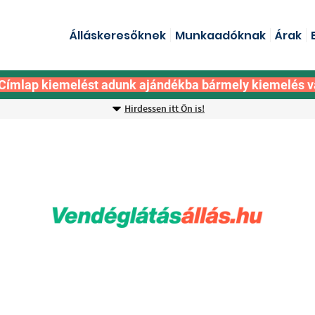
Álláskeresőknek
Munkaadóknak
Árak
Címlap kiemelést adunk ajándékba bármely kiemelés v
Hirdessen itt Ön is!