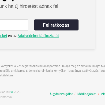
junk ha új hirdetést adnak fel
Feliratkozás
leket
és az
Adatvédelmi tájékoztatót
 környékén a Vendéglátásállás.hu állásportálon. Találja meg az álmai munkáját Ma
Nem találja amit keres? Érdemes körülnézni a környéken
Tatabánya
,
Csákvár
,
Mór
,
Tata
eltételeken.
állás.hu
©
2026
Ügyfélszolgálat
/
Médiaajánlat
/
Ál
enntartva.