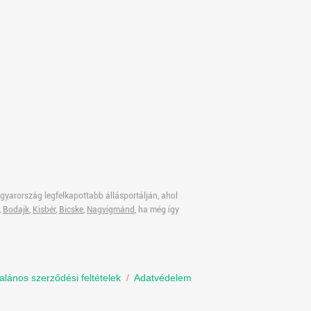
gyarország legfelkapottabb állásportálján, ahol
,
Bodajk
,
Kisbér
,
Bicske
,
Nagyigmánd
, ha még így
talános szerződési feltételek
/
Adatvédelem