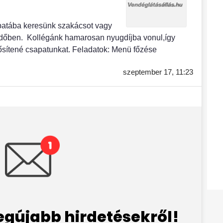
apatába keresünk szakácsot vagy
időben. Kollégánk hamarosan nyugdíjba vonul,így
rősítené csapatunkat. Feladatok: Menü főzése
szeptember 17,
11:23
legújabb hirdetésekről!