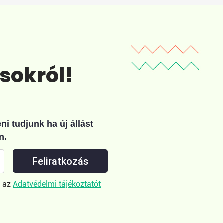
ásokról!
i tudjunk ha új állást
n.
Feliratkozás
 az
Adatvédelmi tájékoztatót