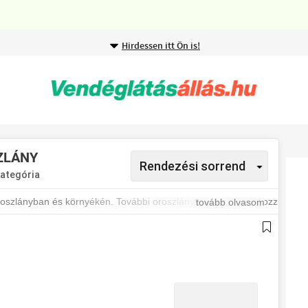
Hirdessen itt Ön is!
ZLÁNY
kategória
szlányban és környékén. További oroszlányi állásokért iratkozz
tovább olvasom
tokról.