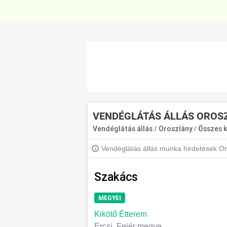
VENDÉGLÁTÁS ÁLLÁS OROS
Vendéglátás állás
/
Oroszlány
/
Összes 
Vendéglátás állás munka hirdetések Oro
fel, hogy értesülj a legújabb állásajánla
Szakács
MEGYEI
Kikötő Étterem
Ercsi, Fejér megye