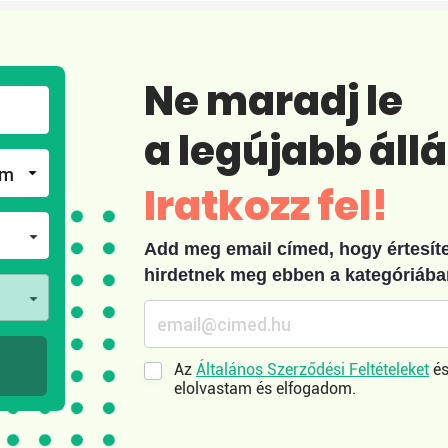
Ne maradj le
a legújabb áll
Iratkozz fel!
Add meg email címed, hogy értesíten
hirdetnek meg ebben a kategóriába
Az
Általános Szerződési Feltételeket
és
elolvastam és elfogadom.