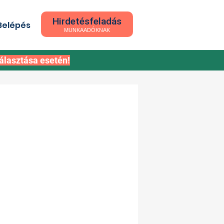
Hirdetésfeladás
Belépés
MUNKAADÓKNAK
álasztása esetén!