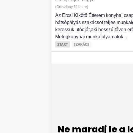
(Oroszlány 51km-re)
Az Ercsi Kikötő Étterem konyhai cs
hátsópályás szakácsot teljes munka
keressük utódját,aki hosszú távon e
Melegkonyhai munkafolyamatok...
START
SZAKÁCS
Ne maradj le a 