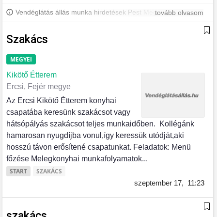
Vendéglátás állás munka hirdetések Pest Megyében és
tovább olvasom
környékén. További állásokért iratkozz fel, hogy értesülj a
legújabb állásajánlatokról.
Szakács
MEGYEI
Kikötő Étterem
Ercsi, Fejér megye
Az Ercsi Kikötő Étterem konyhai
csapatába keresünk szakácsot vagy
hátsópályás szakácsot teljes munkaidőben. Kollégánk
hamarosan nyugdíjba vonul,így keressük utódját,aki
hosszú távon erősítené csapatunkat. Feladatok: Menü
főzése Melegkonyhai munkafolyamatok...
START
SZAKÁCS
szeptember 17,
11:23
szakács