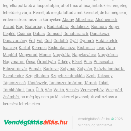
legfelkapottabb állásportálján, ahol friss állásajánlatok és rengeteg
lehetőség várja. Reméljük megtaláltad amit kerestél, de ha mégsem,
érdemes körülnézni a környéken
Abony
,
Albertirsa
,
Alsónémedi
,
Aszód
,
Bag
,
Biatorbágy
,
Budakalász
,
Budakeszi
,
Budaörs
,
Bugyi
,
Cegléd
,
Csömör
,
Dabas
,
Dömsöd
,
Dunaharaszti
,
Dunakeszi
,
Dunavarsány
,
Érd
,
Fót
,
Göd
,
Gödöllő
,
Gyál
,
Gyömrő
,
Halásztelek
,
Isaszeg
,
Kartal
,
Kerepes
,
Kiskunlacháza
,
Kistarcsa
,
Leányfalu
,
Maglód
,
Mogyoród
,
Monor
,
Nagykáta
,
Nagykovácsi
,
Nagykőrös
,
Nagymaros
,
Ócsa
,
Őrbottyán
,
Örkény
,
Pécel
,
Pilis
,
Piliscsaba
,
Pilisvörösvár
,
Pomáz
,
Ráckeve
,
Solymár
,
Sülysáp
,
Százhalombatta
,
Szentendre
,
Szigethalom
,
Szigetszentmiklós
,
Szob
,
Taksony
,
Tápiószecső
,
Tápiószele
,
Tápiószentmárton
,
Tárnok
,
Tököl
,
Törökbálint
,
Tura
,
Üllő
,
Vác
,
Valkó
,
Vecsés
,
Veresegyház
,
Visegrád
,
Zsámbék
ha még így sem jártál sikerrel javasoljuk változtass a
keresési feltételeken.
Vendéglátásállás.hu
©
2026
Minden jog fenntartva.