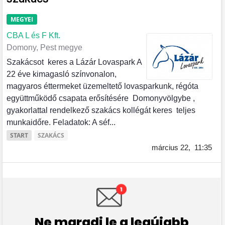
MEGYEI
CBA L és F Kft.
Domony, Pest megye
Szakácsot keres a Lázár Lovaspark A
22 éve kimagasló színvonalon,
magyaros éttermeket üzemeltető lovasparkunk, régóta
együttműködő csapata erősítésére Domonyvölgybe ,
gyakorlattal rendelkező szakács kollégát keres teljes
munkaidőre. Feladatok: A séf...
START
SZAKÁCS
március 22,
11:35
Ne maradj le a legújabb