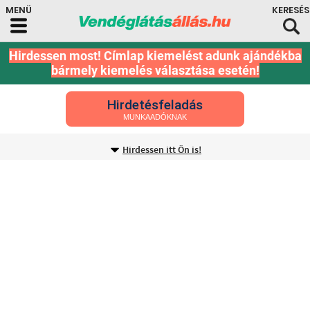
Hirdessen most! Címlap kiemelést adunk ajándékba
bármely kiemelés választása esetén!
Hirdetésfeladás
MUNKAADÓKNAK
Hirdessen itt Ön is!