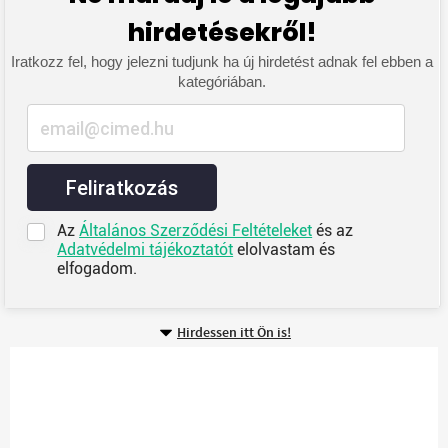
hirdetésekről!
Iratkozz fel, hogy jelezni tudjunk ha új hirdetést adnak fel ebben a
kategóriában.
Feliratkozás
Az
Általános Szerződési Feltételeket
és az
Adatvédelmi tájékoztatót
elolvastam és
elfogadom.
Hirdessen itt Ön is!