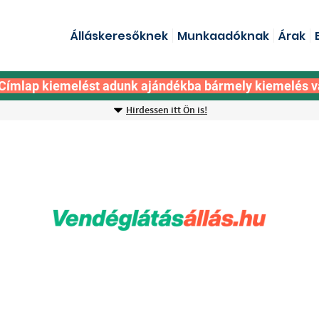
Álláskeresőknek
Munkaadóknak
Árak
Címlap kiemelést adunk ajándékba bármely kiemelés v
Hirdessen itt Ön is!