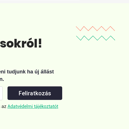
ásokról!
i tudjunk ha új állást
n.
Feliratkozás
 az
Adatvédelmi tájékoztatót