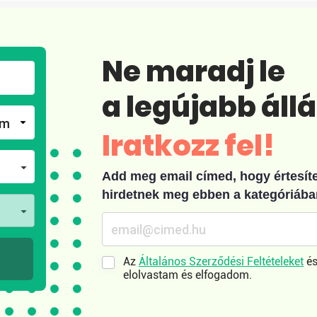
Ne maradj le
a legújabb áll
Iratkozz fel!
Add meg email címed, hogy értesíten
hirdetnek meg ebben a kategóriába
Az
Általános Szerződési Feltételeket
és
elolvastam és elfogadom.