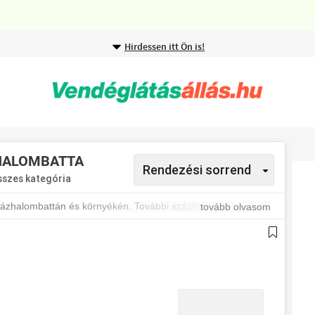
Hirdessen itt Ön is!
HALOMBATTA
sszes kategória
zázhalombattán és környékén. További százhalombattai
tovább olvasom
legújabb állásajánlatokról.