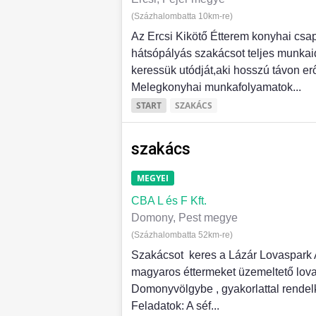
(Százhalombatta 10km-re)
Az Ercsi Kikötő Étterem konyhai cs
hátsópályás szakácsot teljes munka
keressük utódját,aki hosszú távon e
Melegkonyhai munkafolyamatok...
START
SZAKÁCS
szakács
MEGYEI
CBA L és F Kft.
Domony, Pest megye
(Százhalombatta 52km-re)
Szakácsot keres a Lázár Lovaspark 
magyaros éttermeket üzemeltető lov
Domonyvölgybe , gyakorlattal rendel
Feladatok: A séf...