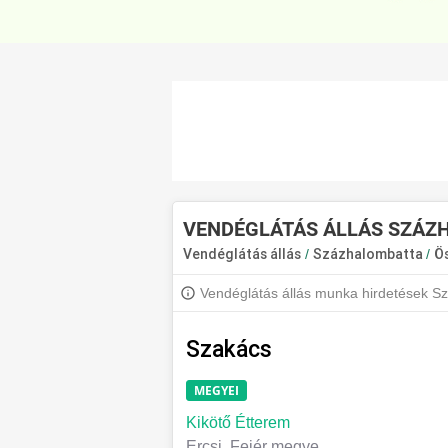
VENDÉGLÁTÁS ÁLLÁS SZÁZ
Vendéglátás állás
/
Százhalombatta
/
Ö
Vendéglátás állás munka hirdetések S
állásokért iratkozz fel, hogy értesülj a 
Szakács
MEGYEI
Kikötő Étterem
Ercsi, Fejér megye