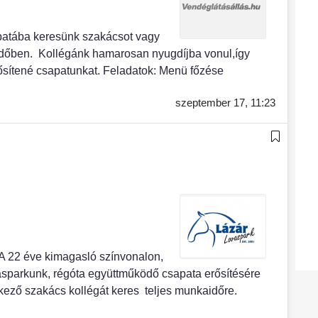
apatába keresünk szakácsot vagy
időben. Kollégánk hamarosan nyugdíjba vonul,így
rősítené csapatunkat. Feladatok: Menü főzése
szeptember 17,
11:23
A 22 éve kimagasló színvonalon,
asparkunk, régóta együttműködő csapata erősítésére
kező szakács kollégát keres teljes munkaidőre.