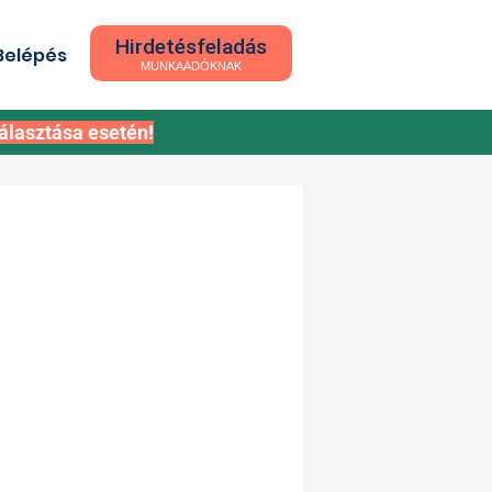
Hirdetésfeladás
Belépés
MUNKAADÓKNAK
álasztása esetén!