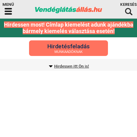
Hirdessen most! Címlap kiemelést adunk ajándékba
bármely kiemelés választása esetén!
Hirdetésfeladás
MUNKAADÓKNAK
Hirdessen itt Ön is!