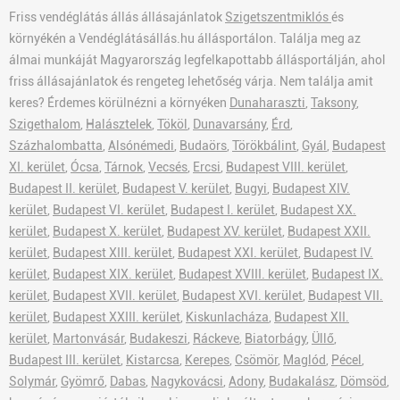
Friss vendéglátás állás állásajánlatok
Szigetszentmiklós
és
környékén a Vendéglátásállás.hu állásportálon. Találja meg az
álmai munkáját Magyarország legfelkapottabb állásportálján, ahol
friss állásajánlatok és rengeteg lehetőség várja. Nem találja amit
keres? Érdemes körülnézni a környéken
Dunaharaszti
,
Taksony
,
Szigethalom
,
Halásztelek
,
Tököl
,
Dunavarsány
,
Érd
,
Százhalombatta
,
Alsónémedi
,
Budaörs
,
Törökbálint
,
Gyál
,
Budapest
XI. kerület
,
Ócsa
,
Tárnok
,
Vecsés
,
Ercsi
,
Budapest VIII. kerület
,
Budapest II. kerület
,
Budapest V. kerület
,
Bugyi
,
Budapest XIV.
kerület
,
Budapest VI. kerület
,
Budapest I. kerület
,
Budapest XX.
kerület
,
Budapest X. kerület
,
Budapest XV. kerület
,
Budapest XXII.
kerület
,
Budapest XIII. kerület
,
Budapest XXI. kerület
,
Budapest IV.
kerület
,
Budapest XIX. kerület
,
Budapest XVIII. kerület
,
Budapest IX.
kerület
,
Budapest XVII. kerület
,
Budapest XVI. kerület
,
Budapest VII.
kerület
,
Budapest XXIII. kerület
,
Kiskunlacháza
,
Budapest XII.
kerület
,
Martonvásár
,
Budakeszi
,
Ráckeve
,
Biatorbágy
,
Üllő
,
Budapest III. kerület
,
Kistarcsa
,
Kerepes
,
Csömör
,
Maglód
,
Pécel
,
Solymár
,
Gyömrő
,
Dabas
,
Nagykovácsi
,
Adony
,
Budakalász
,
Dömsöd
,