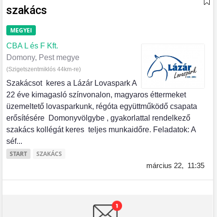
szakács
MEGYEI
CBA L és F Kft.
Domony, Pest megye
(Szigetszentmiklós 44km-re)
Szakácsot keres a Lázár Lovaspark A
22 éve kimagasló színvonalon, magyaros éttermeket
üzemeltető lovasparkunk, régóta együttműködő csapata
erősítésére Domonyvölgybe , gyakorlattal rendelkező
szakács kollégát keres teljes munkaidőre. Feladatok: A
séf...
START
SZAKÁCS
március 22,
11:35