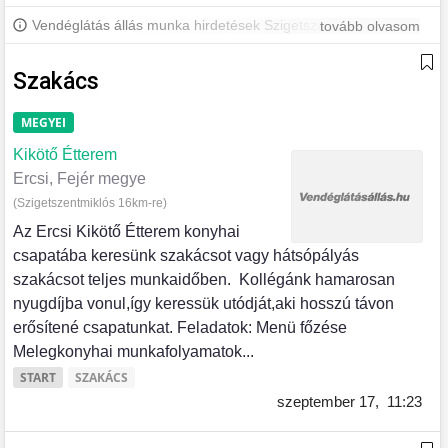
Vendéglátás állás munka hirdetések Szigetszentmiklóson és
tovább olvasom
környékén. További szigetszentmiklósi állásokért iratkozz fel,
hogy értesülj a legújabb állásajánlatokról.
Szakács
MEGYEI
Kikötő Étterem
Ercsi, Fejér megye
(Szigetszentmiklós 16km-re)
Az Ercsi Kikötő Étterem konyhai
csapatába keresünk szakácsot vagy hátsópályás
szakácsot teljes munkaidőben. Kollégánk hamarosan
nyugdíjba vonul,így keressük utódját,aki hosszú távon
erősítené csapatunkat. Feladatok: Menü főzése
Melegkonyhai munkafolyamatok...
START
SZAKÁCS
szeptember 17,
11:23