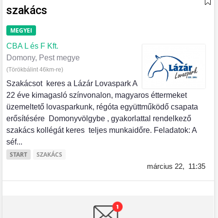
szakács
MEGYEI
CBA L és F Kft.
Domony, Pest megye
(Törökbálint 46km-re)
Szakácsot keres a Lázár Lovaspark A
22 éve kimagasló színvonalon, magyaros éttermeket
üzemeltető lovasparkunk, régóta együttműködő csapata
erősítésére Domonyvölgybe , gyakorlattal rendelkező
szakács kollégát keres teljes munkaidőre. Feladatok: A
séf...
START
SZAKÁCS
március 22,
11:35