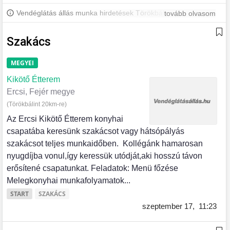
Vendéglátás állás munka hirdetések Törökbálinton és
tovább olvasom
környékén. További Törökbálinti állásokért iratkozz fel, hogy
értesülj a legújabb állásajánlatokról.
Szakács
MEGYEI
Kikötő Étterem
Ercsi, Fejér megye
(Törökbálint 20km-re)
Az Ercsi Kikötő Étterem konyhai
csapatába keresünk szakácsot vagy hátsópályás
szakácsot teljes munkaidőben. Kollégánk hamarosan
nyugdíjba vonul,így keressük utódját,aki hosszú távon
erősítené csapatunkat. Feladatok: Menü főzése
Melegkonyhai munkafolyamatok...
START
SZAKÁCS
szeptember 17,
11:23