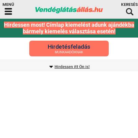
Hirdessen most! Címlap kiemelést adunk ajándékba
bármely kiemelés választása esetén!
Hirdetésfeladás
MUNKAADÓKNAK
Hirdessen itt Ön is!