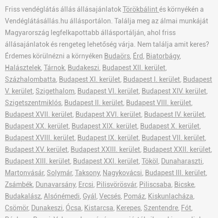
Friss vendéglátás állás állásajánlatok
Törökbálint
és környékén a
Vendéglátásállás.hu állásportálon. Találja meg az álmai munkáját
Magyarország legfelkapottabb állásportálján, ahol friss
állásajánlatok és rengeteg lehetőség várja. Nem találja amit keres?
Érdemes körülnézni a környéken
Budaörs
,
Érd
,
Biatorbágy
,
Halásztelek
,
Tárnok
,
Budakeszi
,
Budapest XII. kerület
,
Százhalombatta
,
Budapest XI. kerület
,
Budapest I. kerület
,
Budapest
V. kerület
,
Szigethalom
,
Budapest VI. kerület
,
Budapest XIV. kerület
,
Szigetszentmiklós
,
Budapest II. kerület
,
Budapest VIII. kerület
,
Budapest XVII. kerület
,
Budapest XVI. kerület
,
Budapest IV. kerület
,
Budapest XX. kerület
,
Budapest XIX. kerület
,
Budapest X. kerület
,
Budapest XVIII. kerület
,
Budapest IX. kerület
,
Budapest VII. kerület
,
Budapest XV. kerület
,
Budapest XXIII. kerület
,
Budapest XXII. kerület
,
Budapest XIII. kerület
,
Budapest XXI. kerület
,
Tököl
,
Dunaharaszti
,
Martonvásár
,
Solymár
,
Taksony
,
Nagykovácsi
,
Budapest III. kerület
,
Zsámbék
,
Dunavarsány
,
Ercsi
,
Pilisvörösvár
,
Piliscsaba
,
Bicske
,
Budakalász
,
Alsónémedi
,
Gyál
,
Vecsés
,
Pomáz
,
Kiskunlacháza
,
Csömör
,
Dunakeszi
,
Ócsa
,
Kistarcsa
,
Kerepes
,
Szentendre
,
Fót
,