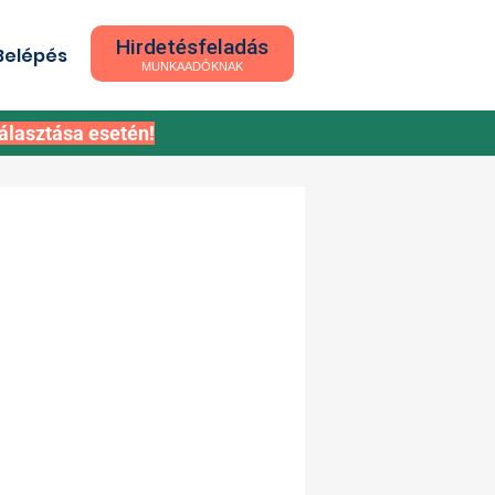
Hirdetésfeladás
Belépés
MUNKAADÓKNAK
álasztása esetén!