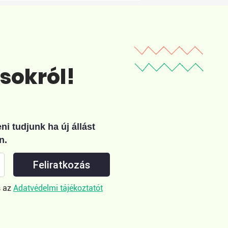
ásokról!
i tudjunk ha új állást
n.
Feliratkozás
 az
Adatvédelmi tájékoztatót