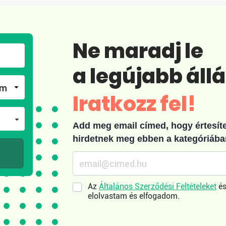
Ne maradj le
a legújabb áll
Iratkozz fel!
Add meg email címed, hogy értesíten
hirdetnek meg ebben a kategóriába
Az
Általános Szerződési Feltételeket
és
elolvastam és elfogadom.