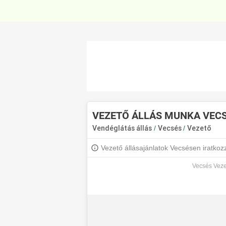
VEZETŐ ÁLLÁS MUNKA VEC
Vendéglátás állás
/
Vecsés
/
Vezető
Vezető állásajánlatok Vecsésen iratkozz 
Vecsés Vezet