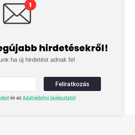
legújabb hirdetésekről!
junk ha új hirdetést adnak fel
Feliratkozás
leket
és az
Adatvédelmi tájékoztatót