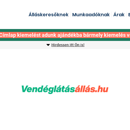
Álláskeresőknek
Munkaadóknak
Árak
Címlap kiemelést adunk ajándékba bármely kiemelés v
Hirdessen itt Ön is!