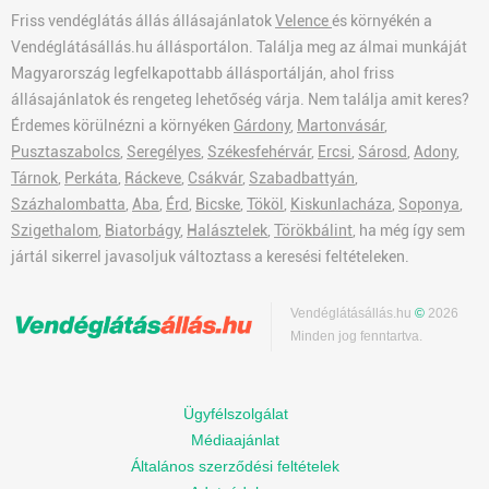
Friss vendéglátás állás állásajánlatok
Velence
és környékén a
Vendéglátásállás.hu állásportálon. Találja meg az álmai munkáját
Magyarország legfelkapottabb állásportálján, ahol friss
állásajánlatok és rengeteg lehetőség várja. Nem találja amit keres?
Érdemes körülnézni a környéken
Gárdony
,
Martonvásár
,
Pusztaszabolcs
,
Seregélyes
,
Székesfehérvár
,
Ercsi
,
Sárosd
,
Adony
,
Tárnok
,
Perkáta
,
Ráckeve
,
Csákvár
,
Szabadbattyán
,
Százhalombatta
,
Aba
,
Érd
,
Bicske
,
Tököl
,
Kiskunlacháza
,
Soponya
,
Szigethalom
,
Biatorbágy
,
Halásztelek
,
Törökbálint
, ha még így sem
jártál sikerrel javasoljuk változtass a keresési feltételeken.
Vendéglátásállás.hu
©
2026
Minden jog fenntartva.
Ügyfélszolgálat
Médiaajánlat
Általános szerződési feltételek