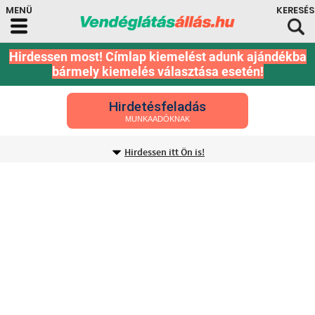
Hirdessen most! Címlap kiemelést adunk ajándékba
bármely kiemelés választása esetén!
Hirdetésfeladás
MUNKAADÓKNAK
Hirdessen itt Ön is!