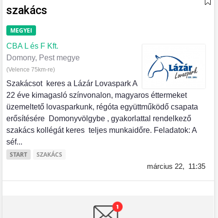
szakács
MEGYEI
CBA L és F Kft.
Domony, Pest megye
(Velence 75km-re)
Szakácsot keres a Lázár Lovaspark A
22 éve kimagasló színvonalon, magyaros éttermeket
üzemeltető lovasparkunk, régóta együttműködő csapata
erősítésére Domonyvölgybe , gyakorlattal rendelkező
szakács kollégát keres teljes munkaidőre. Feladatok: A
séf...
START
SZAKÁCS
március 22,
11:35