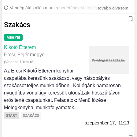
Vendéglátás állás munka hirdetések Velencén és környékén.
tovább olvasom
További velencei állásokért iratkozz fel, hogy értesülj a legújabb
állásajánlatokról.
Szakács
MEGYEI
Kikötő Étterem
Ercsi, Fejér megye
(Velence 19km-re)
Az Ercsi Kikötő Étterem konyhai
csapatába keresünk szakácsot vagy hátsópályás
szakácsot teljes munkaidőben. Kollégánk hamarosan
nyugdíjba vonul,így keressük utódját,aki hosszú távon
erősítené csapatunkat. Feladatok: Menü főzése
Melegkonyhai munkafolyamatok...
START
SZAKÁCS
szeptember 17,
11:23